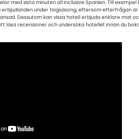
ar med sista minuten all inclusive Spanien. Till exempel
 bra erbjudanden under högsäsong, eftersom efterfrågan är
ränsad. Dessutom kan vissa hotell erbjuda enklare mat o
 att läsa recensioner och undersöka hotellet innan du boka