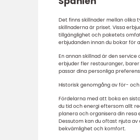
Spanien
Det finns skillnader mellan olika 
skillnaderna är priset. Vissa erb
tillgänglighet och paketets omfat
erbjudanden innan du bokar för at
En annan skillnad är den service o
erbjuder fler restauranger, barer 
passar dina personliga preferen
Historisk genomgång av för- och 
Fördelarna med att boka en sista
du tid och energi eftersom allt re
planera och organisera din resa e
Dessutom kan du oftast njuta av 
bekvämlighet och komfort.