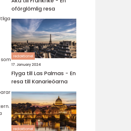
Åka till Frankrike - En
oförglömlig resa
tliga
redaktionel
l som
17. January 2024
Flyga till Las Palmas - En
resa till Kanarieöarna
parar
tern.
a
redaktionel