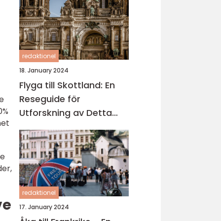
redaktionel
18. January 2024
Flyga till Skottland: En
Reseguide för
de
20%
Utforskning av Detta
het
Fascinerande Land
ve
der,
redaktionel
ve
17. January 2024