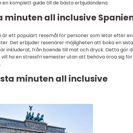
en en komplett guide till de bästa erbjudandena.
ta minuten all inclusive Spanie
en är ett populärt resemål för personer som letar efter en
. Det erbjuder resenärer möjligheten att boka en sist
 är inkluderat, från boende till mat och dryck. Detta gör det
m vill ha en stressfri semester utan att behöva oroa sig för
.
ista minuten all inclusive