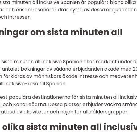
ista minuten all inclusive Spanien är populärt bland olika
 par och ensamresenärer drar nytta av dessa erbjudanden
ch intressen.
ningar om sista minuten all
på sista minuten all inclusive Spanien ökat markant under 
att antalet bokningar av sådana erbjudanden ökade med 
an förklaras av människors ökade intresse och medveten
 inclusive-resa till Spanien.
t populära destinationerna för sista minuten all inclusi
ol och Kanarieöarna. Dessa platser erbjuder vackra strän
 utbud av aktiviteter och nöjen för alla åldersgrupper.
olika sista minuten all inclusi