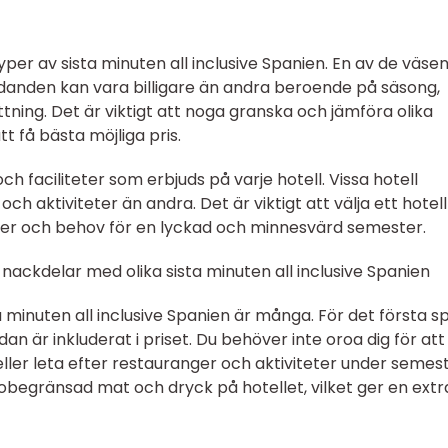
typer av sista minuten all inclusive Spanien. En av de väsen
judanden kan vara billigare än andra beroende på säsong,
tning. Det är viktigt att noga granska och jämföra olika
t få bästa möjliga pris.
ch faciliteter som erbjuds på varje hotell. Vissa hotell
och aktiviteter än andra. Det är viktigt att välja ett hotel
ser och behov för en lyckad och minnesvärd semester.
nackdelar med olika sista minuten all inclusive Spanien
 minuten all inclusive Spanien är många. För det första s
dan är inkluderat i priset. Du behöver inte oroa dig för att
ller leta efter restauranger och aktiviteter under semes
obegränsad mat och dryck på hotellet, vilket ger en extr