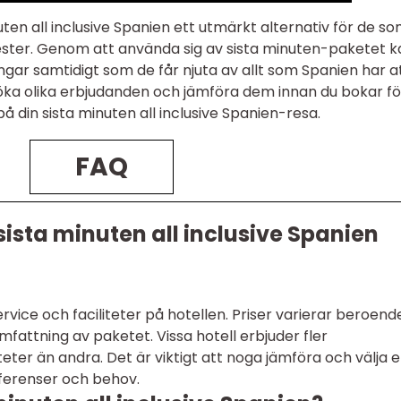
en all inclusive Spanien ett utmärkt alternativ för de som
ster. Genom att använda sig av sista minuten-paketet k
gar samtidigt som de får njuta av allt som Spanien har a
rsöka olika erbjudanden och jämföra dem innan du bokar fö
på din sista minuten all inclusive Spanien-resa.
FAQ
a sista minuten all inclusive Spanien
ervice och faciliteter på hotellen. Priser varierar beroend
mfattning av paketet. Vissa hotell erbjuder fler
eter än andra. Det är viktigt att noga jämföra och välja e
ferenser och behov.