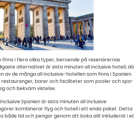
n finns i flera olika typer, beroende på resenärernas
aste alternativet är sista minuten all inclusive hotell, dä
n av de många all inclusive-hotellen som finns i Spanien.
a restauranger, barer och faciliteter som pooler och spa-
xig och bekväm vistelse.
inclusive Spanien är sista minuten all inclusive
örer kombinerar flyg och hotell i ett enda paket. Detta
ra både tid och pengar genom att boka allt inkluderat i et