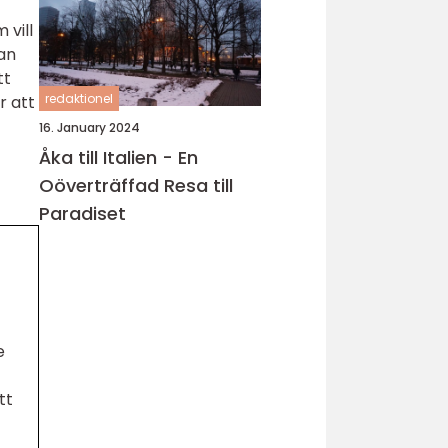
 vill
an
tt
redaktionel
r att
16. January 2024
Åka till Italien - En
Oöverträffad Resa till
Paradiset
e
tt