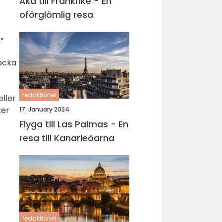
Åka till Frankrike - En
oförglömlig resa
”
locka
redaktionel
eller
ter
17. January 2024
Flyga till Las Palmas - En
resa till Kanarieöarna
redaktionel