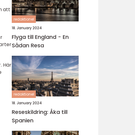
n att
redaktionel
18. January 2024
Flyga till England - En
r
arter
Sådan Resa
. Här
e
redaktionel
18. January 2024
Reseskildring: Åka till
Spanien