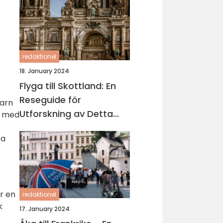
redaktionel
18. January 2024
Flyga till Skottland: En
Reseguide för
barn
Utforskning av Detta
m med
Fascinerande Land
sa
r en
redaktionel
k
17. January 2024