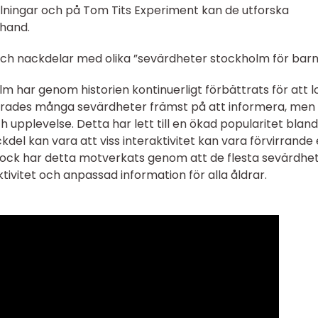
lningar och på Tom Tits Experiment kan de utforska
hand.
och nackdelar med olika ”sevärdheter stockholm för barn
m har genom historien kontinuerligt förbättrats för att 
userades många sevärdheter främst på att informera, men
 upplevelse. Detta har lett till en ökad popularitet bland
del kan vara att viss interaktivitet kan vara förvirrande 
Dock har detta motverkats genom att de flesta sevärdhe
ktivitet och anpassad information för alla åldrar.