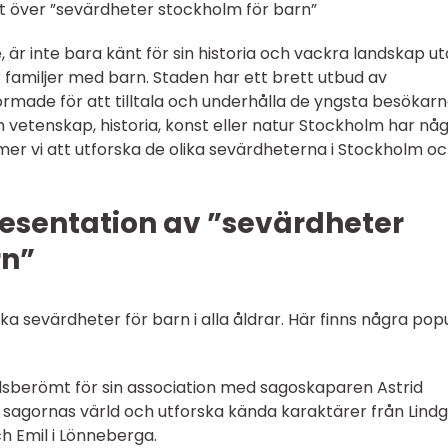
kt över ”sevärdheter stockholm för barn”
 är inte bara känt för sin historia och vackra landskap u
 familjer med barn. Staden har ett brett utbud av
ormade för att tilltala och underhålla de yngsta besökarn
 vetenskap, historia, konst eller natur Stockholm har nå
mmer vi att utforska de olika sevärdheterna i Stockholm o
esentation av ”sevärdheter
rn”
a sevärdheter för barn i alla åldrar. Här finns några pop
dsberömt för sin association med sagoskaparen Astrid
 i sagornas värld och utforska kända karaktärer från Lind
h Emil i Lönneberga.