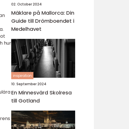
02. October 2024
Mäklare på Mallorca: Din
tan
Guide till Drömboendet i
Medelhavet
a.
got
ch hur
inspiration
10. September 2024
ulära
En Minnesvärd Skolresa
till Gotland
grens