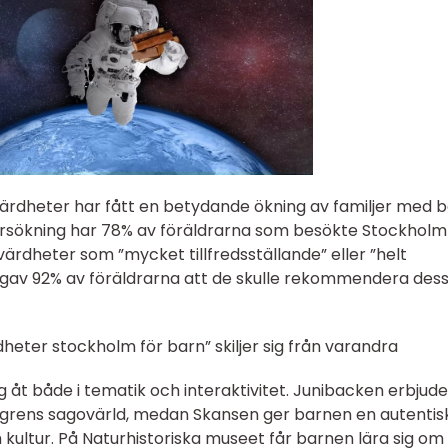
evärdheter har fått en betydande ökning av familjer med 
ersökning har 78% av föräldrarna som besökte Stockhol
ärdheter som ”mycket tillfredsställande” eller ”helt
ppgav 92% av föräldrarna att de skulle rekommendera des
dheter stockholm för barn” skiljer sig från varandra
g åt både i tematik och interaktivitet. Junibacken erbjude
ndgrens sagovärld, medan Skansen ger barnen en autentis
 kultur. På Naturhistoriska museet får barnen lära sig om