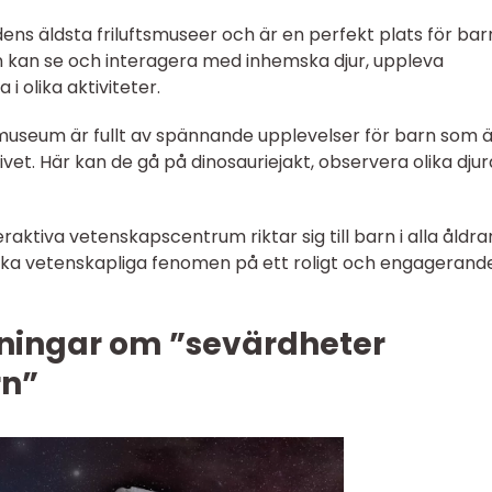
ens äldsta friluftsmuseer och är en perfekt plats för bar
n kan se och interagera med inhemska djur, uppleva
 i olika aktiviteter.
museum är fullt av spännande upplevelser för barn som ä
ivet. Här kan de gå på dinosauriejakt, observera olika djur
aktiva vetenskapscentrum riktar sig till barn i alla åldrar
ka vetenskapliga fenomen på ett roligt och engagerand
ningar om ”sevärdheter
rn”