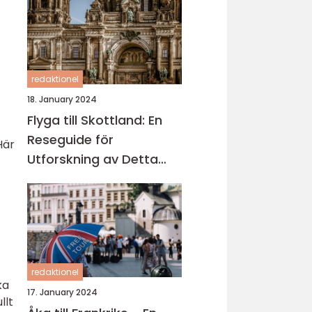
redaktionel
18. January 2024
Flyga till Skottland: En
Reseguide för
Här
Utforskning av Detta
Fascinerande Land
redaktionel
ka
17. January 2024
llt