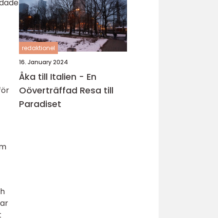
idade
redaktionel
16. January 2024
Åka till Italien - En
Oöverträffad Resa till
för
Paradiset
om
ch
rar
t