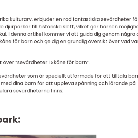
ika kulturarv, erbjuder en rad fantastiska sevärdheter fö
e djurparker till historiska slott, vilket ger barnen möjlig
 kul. I denna artikel kommer vi att guida dig genom några 
åne för barn och ge dig en grundlig översikt över vad va
t över ”sevärdheter i Skåne för barn”.
evärdheter som är speciellt utformade för att tilltala barn
ta med dina barn för att uppleva spänning och lärande på
lära sevärdheterna finns:
park: