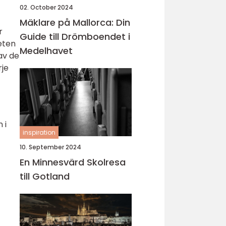
02. October 2024
Mäklare på Mallorca: Din
r
Guide till Drömboendet i
heten
Medelhavet
av de
rje
 i
inspiration
10. September 2024
En Minnesvärd Skolresa
till Gotland