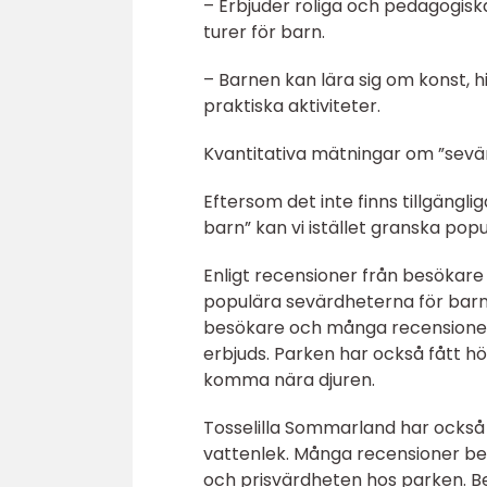
– Erbjuder roliga och pedagogisk
turer för barn.
– Barnen kan lära sig om konst, 
praktiska aktiviteter.
Kvantitativa mätningar om ”sevär
Eftersom det inte finns tillgängl
barn” kan vi istället granska po
Enligt recensioner från besökare
populära sevärdheterna för barn
besökare och många recensioner 
erbjuds. Parken har också fått h
komma nära djuren.
Tosselilla Sommarland har också 
vattenlek. Många recensioner beto
och prisvärdheten hos parken. B