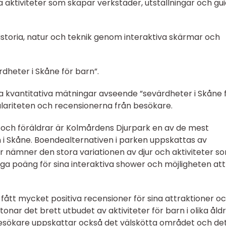
a aktiviteter som skapar verkstäder, utställningar och gu
historia, natur och teknik genom interaktiva skärmar och
dheter i Skåne för barn”.
iga kvantitativa mätningar avseende ”sevärdheter i Skåne 
pulariteten och recensionerna från besökare.
 och föräldrar är Kolmårdens Djurpark en av de mest
 i Skåne. Boendealternativen i parken uppskattas av
nämner den stora variationen av djur och aktiviteter s
öga poäng för sina interaktiva shower och möjligheten att
fått mycket positiva recensioner för sina attraktioner o
nar det brett utbudet av aktiviteter för barn i olika åld
esökare uppskattar också det välskötta området och de