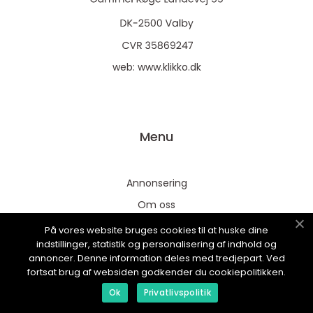
web:
www.klikko.dk
Menu
Annonsering
Om oss
Cookies
På vores website bruges cookies til at huske dine
indstillinger, statistik og personalisering af indhold og
Kontakta oss
annoncer. Denne information deles med tredjepart. Ved
Sitemap
fortsat brug af websiden godkender du cookiepolitikken.
Ok
Privatlivspolitik