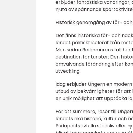
erbjuder fantastiska vandringar, 
njuta av spännande sportaktivitet
Historisk genomgång av för- och 
Det finns historiska för- och nac
landet politiskt isolerat från res
Men sedan Berlinmurens fall har 
destination för turister. Den his
omvälvande förändring efter ko
utveckling.
Idag erbjuder Ungern en modern 
utbud av bekvämligheter för att l
en unik möjlighet att upptäcka lan
För att summera, resor till Unge
landets rika historia, kultur och
Budapests livfulla stadsliv eller 
blir alltmer populärt som resmål