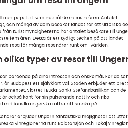
ingar om resa till Ungern
t alltmer populärt som resmål de senaste åren. Antalet
digt, och många av dem besöker landet för att utforska d
ata från turistmyndigheterna har antalet besökare till Ung
ste fem åren. Detta är ett tydligt tecken på att landet
nde resa för många resenärer runt om i världen.
olika typer av resor till Unger
esor beroende på dina intressen och önskemål. För de so
r, är Budapest ett självklart val. Staden erbjuder ett bret
arlamentet, Slottet i Buda, Sankt Stefansbasilikan och de
 också känt för sin pulserande nattliv och rika
raditionella ungerska rätter att smaka på.
enärer erbjuder Ungern fantastiska möjligheter att utfo
oreska vinregionerna runt Balatonsjön och Tokaj vinregio