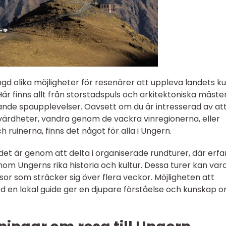
gd olika möjligheter för resenärer att uppleva landets kul
Här finns allt från storstadspuls och arkitektoniska mäste
ande spaupplevelser. Oavsett om du är intresserad av at
värdheter, vandra genom de vackra vinregionerna, eller
 ruinerna, finns det något för alla i Ungern.
ndet är genom att delta i organiserade rundturer, där erf
om Ungerns rika historia och kultur. Dessa turer kan vara
esor som sträcker sig över flera veckor. Möjligheten att
 en lokal guide ger en djupare förståelse och kunskap 