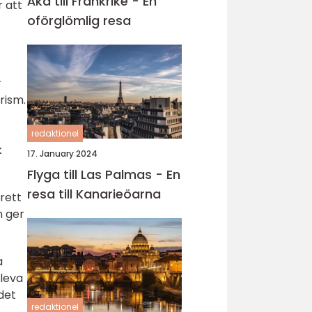
Åka till Frankrike - En
r att
oförglömlig resa
r
rism.
redaktionel
k
17. January 2024
Flyga till Las Palmas - En
resa till Kanarieöarna
rett
n ger
a
pleva
ndet
redaktionel