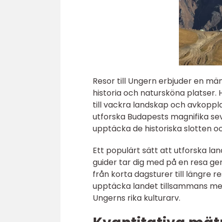
Resor till Ungern erbjuder en män
historia och natursköna platser. 
till vackra landskap och avkoppl
utforska Budapests magnifika se
upptäcka de historiska slotten och
Ett populärt sätt att utforska la
guider tar dig med på en resa gen
från korta dagsturer till längre r
upptäcka landet tillsammans med
Ungerns rika kulturarv.