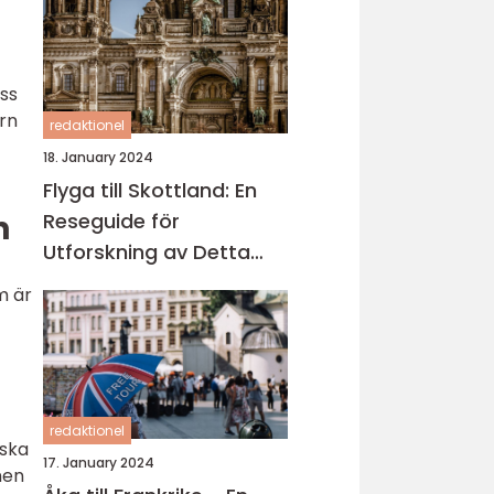
ess
ern
redaktionel
18. January 2024
Flyga till Skottland: En
n
Reseguide för
Utforskning av Detta
Fascinerande Land
m är
t
redaktionel
rska
17. January 2024
nen