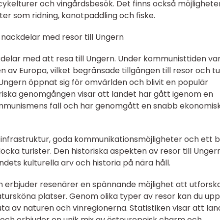
cykelturer och vingårdsbesök. Det finns också möjlighete
er som ridning, kanotpaddling och fiske.
nackdelar med resor till Ungern
kdelar med att resa till Ungern. Under kommunisttiden va
ten av Europa, vilket begränsade tillgången till resor och tu
Ungern öppnat sig för omvärlden och blivit en populär
toriska genomgången visar att landet har gått igenom en
mmunismens fall och har genomgått en snabb ekonomis
infrastruktur, goda kommunikationsmöjligheter och ett b
ocka turister. Den historiska aspekten av resor till Unger
dets kulturella arv och historia på nära håll.
rn erbjuder resenärer en spännande möjlighet att utforsk
 natursköna platser. Genom olika typer av resor kan du up
njuta av naturen och vinregionerna. Statistiken visar att la
 och erbjuder en unik mix av östeuropeisk charm och