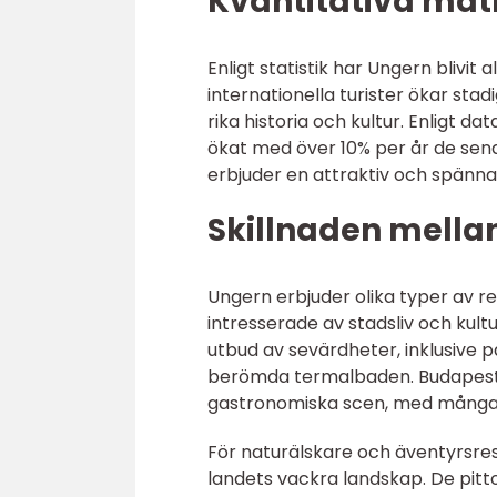
Kvantitativa mätn
Enligt statistik har Ungern blivi
internationella turister ökar sta
rika historia och kultur. Enligt d
ökat med över 10% per år de sena
erbjuder en attraktiv och spänna
Skillnaden mellan 
Ungern erbjuder olika typer av r
intresserade av stadsliv och kultu
utbud av sevärdheter, inklusive p
berömda termalbaden. Budapest är
gastronomiska scen, med många t
För naturälskare och äventyrsres
landets vackra landskap. De pitt