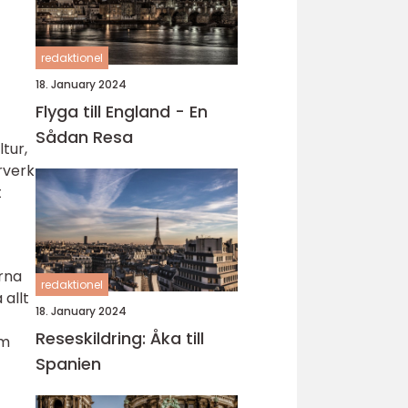
redaktionel
18. January 2024
Flyga till England - En
Sådan Resa
tur,
rverk
t
arna
redaktionel
 allt
18. January 2024
Reseskildring: Åka till
om
Spanien