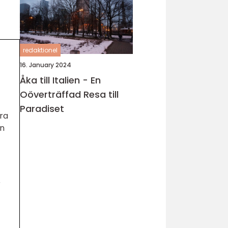
redaktionel
16. January 2024
Åka till Italien - En
Oöverträffad Resa till
Paradiset
ra
en
r