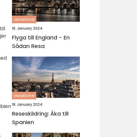
redaktionel
ill
18. January 2024
jer
Flyga till England - En
Sådan Resa
med
redaktionel
18. January 2024
ibien
Reseskildring: Åka till
Spanien
n