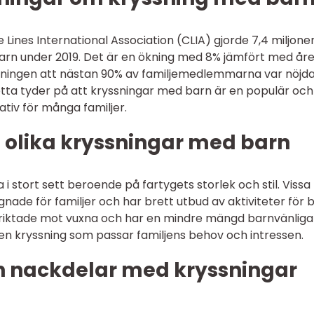
 Lines International Association (CLIA) gjorde 7,4 miljone
rn under 2019. Det är en ökning med 8% jämfört med åre
kningen att nästan 90% av familjemedlemmarna var nöjd
tta tyder på att kryssningar med barn är en populär och
ativ för många familjer.
 olika kryssningar med barn
i stort sett beroende på fartygets storlek och stil. Vissa
gnade för familjer och har brett utbud av aktiviteter för b
r riktade mot vuxna och har en mindre mängd barnvänliga
ja en kryssning som passar familjens behov och intressen.
ch nackdelar med kryssningar