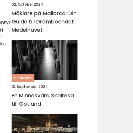
02. October 2024
Mäklare på Mallorca: Din
Guide till Drömboendet i
entyr
ng
Medelhavet
mt
ska
inspiration
10. September 2024
En Minnesvärd Skolresa
till Gotland