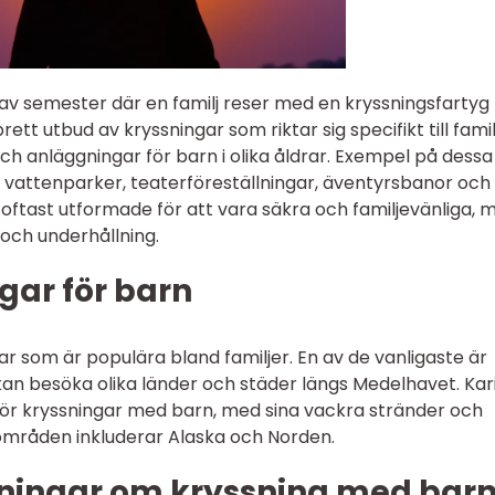
v semester där en familj reser med en kryssningsfartyg t
brett utbud av kryssningar som riktar sig specifikt till famil
ch anläggningar för barn i olika åldrar. Exempel på dessa
, vattenparker, teaterföreställningar, äventyrsbanor och
oftast utformade för att vara säkra och familjevänliga, 
och underhållning.
gar för barn
gar som är populära bland familjer. En av de vanligaste är
an besöka olika länder och städer längs Medelhavet. Kar
för kryssningar med barn, med sina vackra stränder och
 områden inkluderar Alaska och Norden.
ningar om kryssning med bar