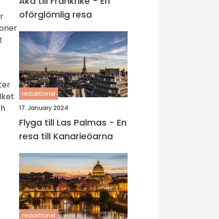
Åka till Frankrike - En
oförglömlig resa
r
ioner
t
ter
redaktionel
lket
ch
17. January 2024
Flyga till Las Palmas - En
resa till Kanarieöarna
redaktionel