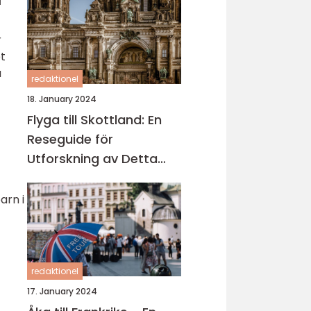
r
t
a
redaktionel
18. January 2024
Flyga till Skottland: En
Reseguide för
Utforskning av Detta
Fascinerande Land
arn i
redaktionel
17. January 2024