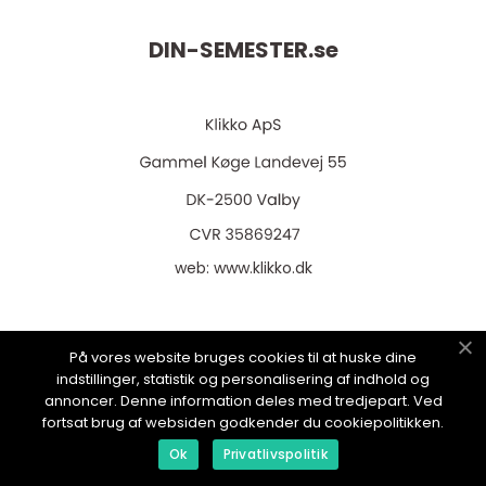
DIN-SEMESTER.
se
web:
www.klikko.dk
På vores website bruges cookies til at huske dine
Menu
indstillinger, statistik og personalisering af indhold og
annoncer. Denne information deles med tredjepart. Ved
fortsat brug af websiden godkender du cookiepolitikken.
Annonsering
Ok
Privatlivspolitik
Om oss