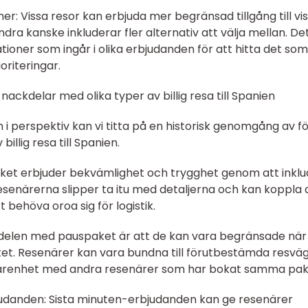
oner: Vissa resor kan erbjuda mer begränsad tillgång till vi
ra kanske inkluderar fler alternativ att välja mellan. De
ationer som ingår i olika erbjudanden för att hitta det som
oriteringar.
ackdelar med olika typer av billig resa till Spanien
i perspektiv kan vi titta på en historisk genomgång av f
illig resa till Spanien.
ket erbjuder bekvämlighet och trygghet genom att inkl
senärerna slipper ta itu med detaljerna och kan koppla 
 behöva oroa sig för logistik.
elen med pauspaket är att de kan vara begränsade när
vitet. Resenärer kan vara bundna till förutbestämda resvä
erfarenhet med andra resenärer som har bokat samma pak
udanden: Sista minuten-erbjudanden kan ge resenärer