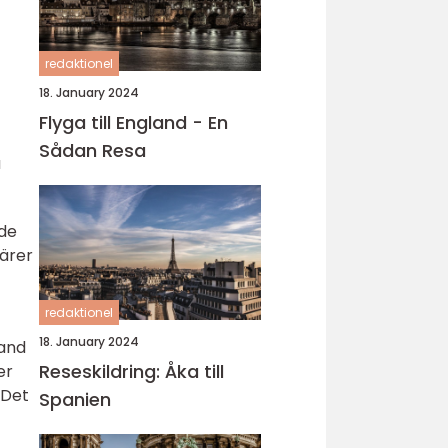
redaktionel
18. January 2024
Flyga till England - En
Sådan Resa
å
nde
närer
redaktionel
18. January 2024
land
Reseskildring: Åka till
er
 Det
Spanien