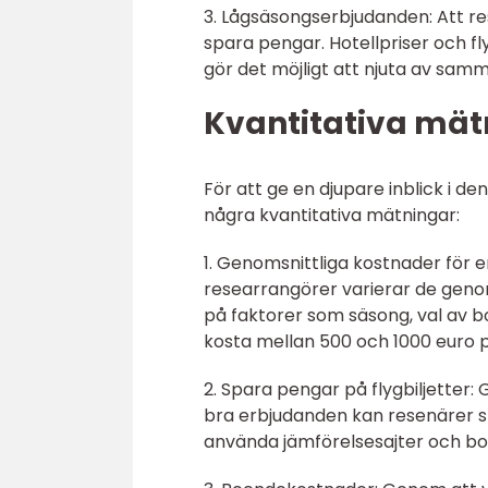
3. Lågsäsongserbjudanden: Att res
spara pengar. Hotellpriser och fl
gör det möjligt att njuta av samma
Kvantitativa mätn
För att ge en djupare inblick i de
några kvantitativa mätningar:
1. Genomsnittliga kostnader för en
researrangörer varierar de genoms
på faktorer som säsong, val av b
kosta mellan 500 och 1000 euro pe
2. Spara pengar på flygbiljetter:
bra erbjudanden kan resenärer sp
använda jämförelsesajter och boka