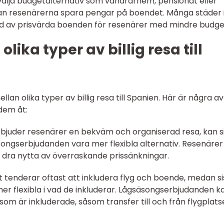
älja budgetalternativ som vandrarhem, pensionat eller
l kan resenärerna spara pengar på boendet. Många städer 
ud av prisvärda boenden för resenärer med mindre budge
lika typer av billig resa till
ellan olika typer av billig resa till Spanien. Här är några a
 dem åt:
 erbjuder resenärer en bekväm och organiserad resa, kan s
ngserbjudanden vara mer flexibla alternativ. Resenärer
 dra nytta av överraskande prissänkningar.
t tenderar oftast att inkludera flyg och boende, medan si
r flexibla i vad de inkluderar. Lågsäsongserbjudanden k
 som är inkluderade, såsom transfer till och från flygplat