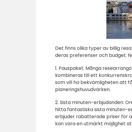
Det finns olika typer av billig re
deras preferenser och budget. Nå
1. Pauspaket: Många researrang
kombineras till ett konkurrenskra
som vill ha bekvämligheten att f
planeringshuvudvärken.
2. Sista minuten-erbjudanden: O
hitta fantastiska sista minuten-e
erbjuder rabatterade priser för a
kan vara en utmärkt möjlighet att f