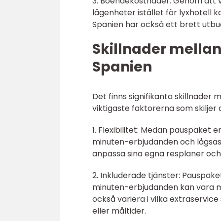
3. Boendekostnader: Genom att v
lägenheter istället för lyxhotel
Spanien har också ett brett utb
Skillnader mellan o
Spanien
Det finns signifikanta skillnader m
viktigaste faktorerna som skiljer
1. Flexibilitet: Medan pauspaket
minuten-erbjudanden och lågsäso
anpassa sina egna resplaner och
2. Inkluderade tjänster: Pauspake
minuten-erbjudanden kan vara me
också variera i vilka extraservice
eller måltider.