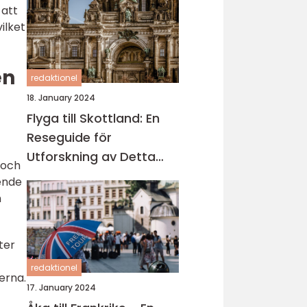
 att
ilket
en
redaktionel
18. January 2024
Flyga till Skottland: En
Reseguide för
Utforskning av Detta
 och
Fascinerande Land
oende
n
ter
redaktionel
erna.
17. January 2024