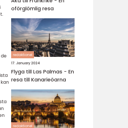
Åka till Frankrike - En
i
oförglömlig resa
t.
redaktionel
v de
17. January 2024
Flyga till Las Palmas - En
ista
resa till Kanarieöarna
 kan
sta
an
sen
redaktionel