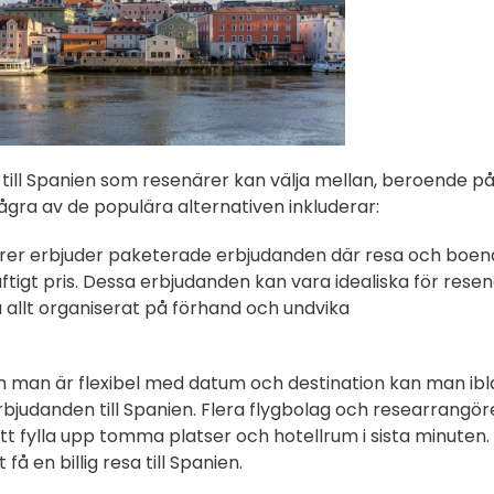
sa till Spanien som resenärer kan välja mellan, beroende p
gra av de populära alternativen inkluderar:
örer erbjuder paketerade erbjudanden där resa och boe
ftigt pris. Dessa erbjudanden kan vara idealiska för rese
å allt organiserat på förhand och undvika
m man är flexibel med datum och destination kan man ib
rbjudanden till Spanien. Flera flygbolag och researrangör
tt fylla upp tomma platser och hotellrum i sista minuten.
å en billig resa till Spanien.