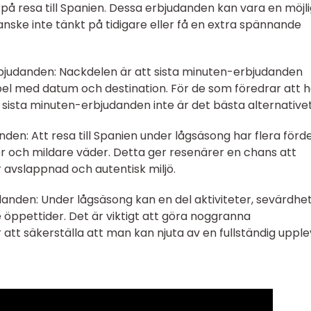
 på resa till Spanien. Dessa erbjudanden kan vara en möjl
nske inte tänkt på tidigare eller få en extra spännande
judanden: Nackdelen är att sista minuten-erbjudanden
ibel med datum och destination. För de som föredrar att ha
 sista minuten-erbjudanden inte är det bästa alternativet
en: Att resa till Spanien under lågsäsong har flera förde
ster och mildare väder. Detta ger resenärer en chans att
 avslappnad och autentisk miljö.
nden: Under lågsäsong kan en del aktiviteter, sevärdhe
öppettider. Det är viktigt att göra noggranna
att säkerställa att man kan njuta av en fullständig upple