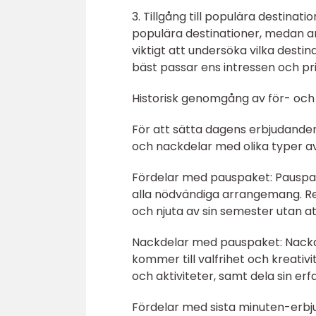
3. Tillgång till populära destinati
populära destinationer, medan and
viktigt att undersöka vilka destin
bäst passar ens intressen och pri
Historisk genomgång av för- och n
För att sätta dagens erbjudanden 
och nackdelar med olika typer av b
Fördelar med pauspaket: Pauspa
alla nödvändiga arrangemang. Re
och njuta av sin semester utan att
Nackdelar med pauspaket: Nackd
kommer till valfrihet och kreati
och aktiviteter, samt dela sin 
Fördelar med sista minuten-erbj