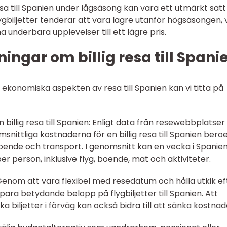
a till Spanien under lågsäsong kan vara ett utmärkt sätt
ygbiljetter tenderar att vara lägre utanför högsäsongen, v
 underbara upplevelser till ett lägre pris.
ingar om billig resa till Spani
n ekonomiska aspekten av resa till Spanien kan vi titta på
 billig resa till Spanien: Enligt data från resewebbplatser
nittliga kostnaderna för en billig resa till Spanien ber
oende och transport. I genomsnitt kan en vecka i Spanie
r person, inklusive flyg, boende, mat och aktiviteter.
 Genom att vara flexibel med resedatum och hålla utkik ef
ara betydande belopp på flygbiljetter till Spanien. Att
 biljetter i förväg kan också bidra till att sänka kostnad