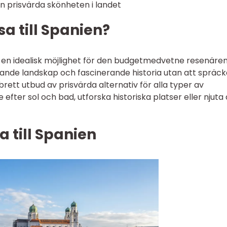
 den prisvärda skönheten i landet
sa till Spanien?
ara en idealisk möjlighet för den budgetmedvetne resenären
snande landskap och fascinerande historia utan att spräc
rett utbud av prisvärda alternativ för alla typer av
efter sol och bad, utforska historiska platser eller njuta
a till Spanien