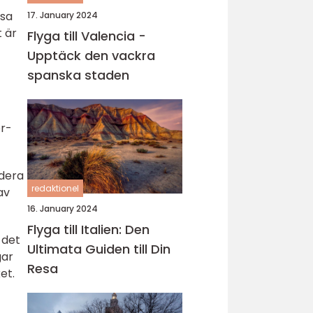
ssa
17. January 2024
t är
Flyga till Valencia -
Upptäck den vackra
spanska staden
ör-
udera
redaktionel
av
16. January 2024
Flyga till Italien: Den
 det
Ultimata Guiden till Din
gar
Resa
et.