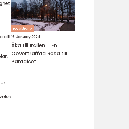
ighet
redaktionel
 allt
16. January 2024
.
Åka till Italien - En
Oöverträffad Resa till
lar,
Paradiset
ter
velse