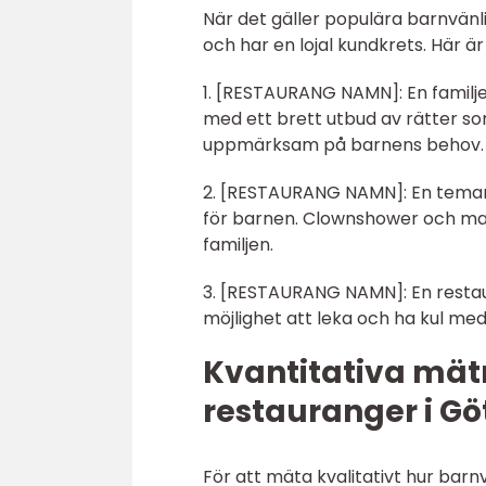
När det gäller populära barnvänl
och har en lojal kundkrets. Här ä
1. [RESTAURANG NAMN]: En famil
med ett brett utbud av rätter som
uppmärksam på barnens behov.
2. [RESTAURANG NAMN]: En temare
för barnen. Clownshower och mas
familjen.
3. [RESTAURANG NAMN]: En restau
möjlighet att leka och ha kul med
Kvantitativa mät
restauranger i G
För att mäta kvalitativt hur barn