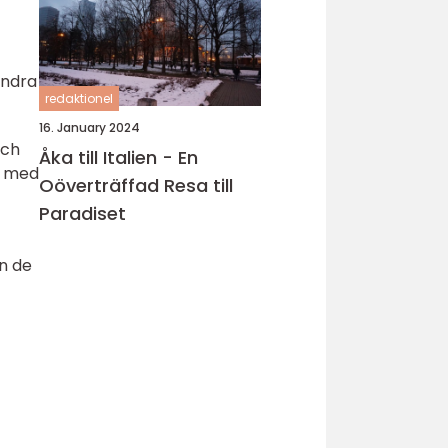
andra
redaktionel
16. January 2024
och
Åka till Italien - En
n med
Oöverträffad Resa till
Paradiset
n de