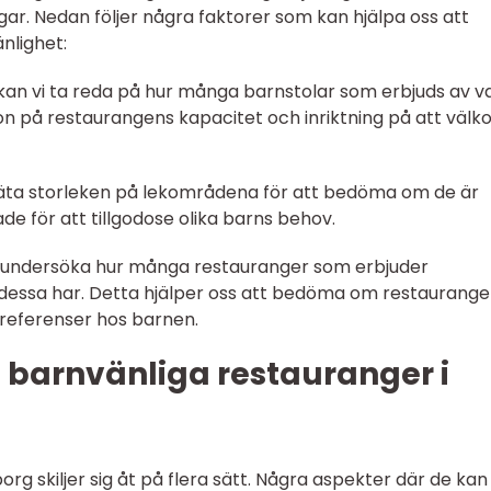
gar. Nedan följer några faktorer som kan hjälpa oss att
nlighet:
g kan vi ta reda på hur många barnstolar som erbjuds av v
ion på restaurangens kapacitet och inriktning på att väl
mäta storleken på lekområdena för att bedöma om de är
rade för att tillgodose olika barns behov.
kan undersöka hur många restauranger som erbjuder
 dessa har. Detta hjälper oss att bedöma om restaurang
preferenser hos barnen.
 barnvänliga restauranger i
rg skiljer sig åt på flera sätt. Några aspekter där de kan