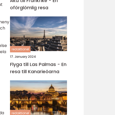
Åka till Frankrike - En
ut
oförglömlig resa
nmeny
och
else
redaktionel
ela
17. January 2024
Flyga till Las Palmas - En
resa till Kanarieöarna
nda
redaktionel