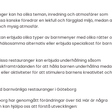
nger kan ha olika teman, inredning och atmosfärer som
 Vissa kanske föredrar en lekfull och färgglad miljö, medan 
och mysig atmosfär.
kan erbjuda olika typer av barnmenyer med olika rätter 
å hälsosamma alternativ eller erbjuda specialkost för bar
 Vissa restauranger kan erbjuda underhållning såsom
sikframträdanden för att hålla barnen underhållna meda
eller aktiviteter för att stimulera barnens kreativitet och
ed barnvänliga restauranger i Göteborg
org har genomgått förändringar över tid. Här är några
 kan hjälpa oss att förstå utvecklingen: