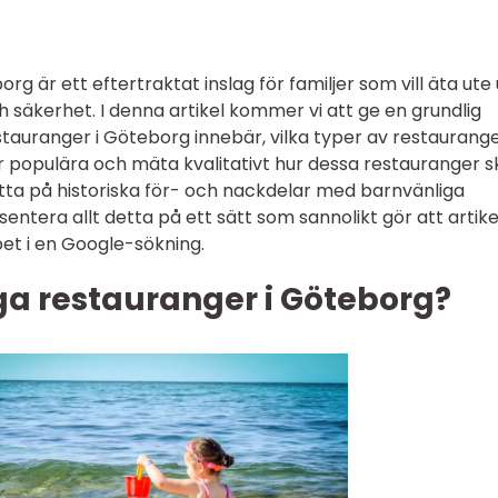
g är ett eftertraktat inslag för familjer som vill äta ute
säkerhet. I denna artikel kommer vi att ge en grundlig
stauranger i Göteborg innebär, vilka typer av restaurang
är populära och mäta kvalitativt hur dessa restauranger sk
itta på historiska för- och nackdelar med barnvänliga
ntera allt detta på ett sätt som sannolikt gör att artike
et i en Google-sökning.
ga restauranger i Göteborg?