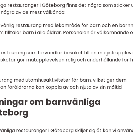
iga restauranger i Göteborg finns det några som sticker 
r några av de mest välkända:
jevänlig restaurang med lekområde för barn och en bar
 tilltalar barn i alla åldrar. Personalen är välkomnande 
staurang som förvandlar besöket till en magisk upplev
kotar gör matupplevelsen rolig och underhållande för h
rang med utomhusaktiviteter för barn, vilket ger dem
an föräldrarna kan koppla av och njuta av sin måltid.
ningar om barnvänliga
öteborg
vänliga restauranger i Göteborg skiljer sig åt kan vi anvä