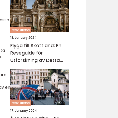
r
Dessa
redaktionel
18. January 2024
Flyga till Skottland: En
fta
Reseguide för
a
Utforskning av Detta
Fascinerande Land
arn
 av en
redaktionel
17. January 2024