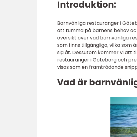
Introduktion:
Barnvänliga restauranger i Götebor
att tumma på barnens behov och 
översikt över vad barnvänliga re
som finns tillgängliga, vilka som 
sig åt. Dessutom kommer vi att t
restauranger i Göteborg och prese
visas som en framträdande snipp
Vad är barnvänli