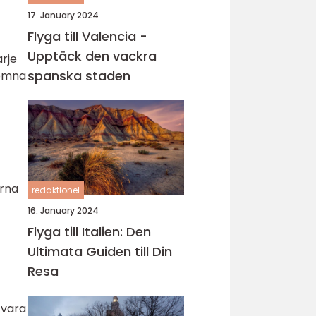
17. January 2024
Flyga till Valencia -
Upptäck den vackra
arje
spanska staden
komna
erna
redaktionel
16. January 2024
Flyga till Italien: Den
Ultimata Guiden till Din
Resa
 vara